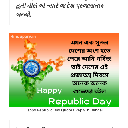
હતી વીરો એ ત્યારે જ દેશ પ્રજાસતાક
બન્યો.
Happy Republic Day Quotes Reply in Bengali