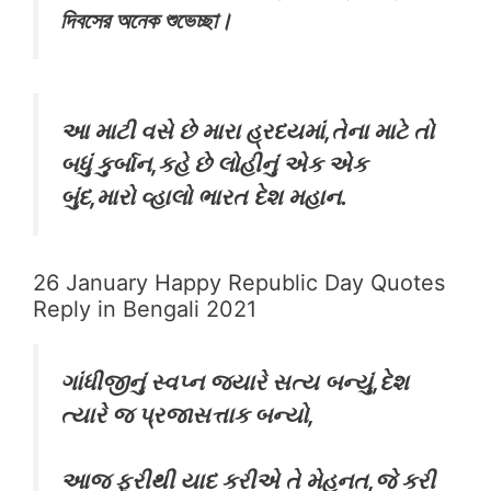
দিবসের অনেক শুভেচ্ছা।
આ માટી વસે છે મારા હ્રદયમાં,તેના માટે તો
બધું કુર્બાન,કહે છે લોહીનું એક એક
બુંદ,મારો વ્હાલો ભારત દેશ મહાન.
26 January Happy Republic Day Quotes
Reply in Bengali 2021
ગાંધીજીનું સ્વપ્ન જયારે સત્ય બન્યું,દેશ
ત્યારે જ પ્રજાસત્તાક બન્યો,
આજ ફરીથી યાદ કરીએ તે મેહનત,જે કરી