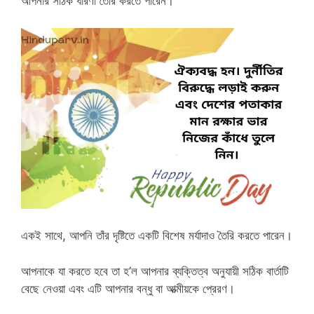
আপনার সঠিক ধারণা তৈরি করতে পারেন।
একই সাথে, আপনি তাঁর দৃষ্টিতে একটি বিশেষ মর্যাদাও তৈরি করতে পারেন।
আপনাকে যা করতে হবে তা হ’ল আপনার ব্যক্তিত্ব অনুযায়ী সঠিক বার্তাটি
বেছে নেওয়া এবং এটি আপনার বন্ধু বা আত্মীয়কে প্রেরণ।