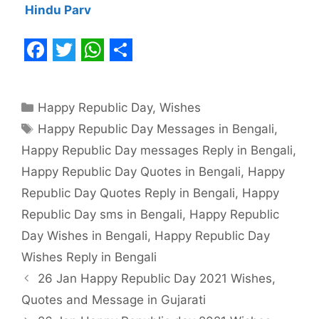
Hindu Parv
F
T
W
S
a
w
h
h
Categories
Happy Republic Day
,
Wishes
c
i
a
a
Tags
Happy Republic Day Messages in Bengali
,
e
t
t
r
Happy Republic Day messages Reply in Bengali
,
b
t
s
e
Happy Republic Day Quotes in Bengali
,
Happy
o
e
A
Republic Day Quotes Reply in Bengali
,
Happy
o
r
p
Republic Day sms in Bengali
,
Happy Republic
k
p
Day Wishes in Bengali
,
Happy Republic Day
Wishes Reply in Bengali
26 Jan Happy Republic Day 2021 Wishes,
Quotes and Message in Gujarati