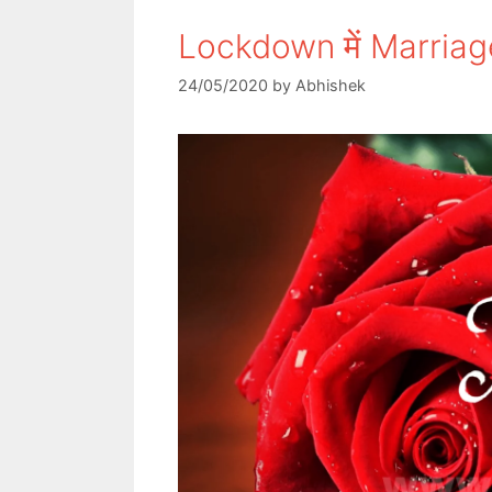
Lockdown में Marriage
24/05/2020
by
Abhishek