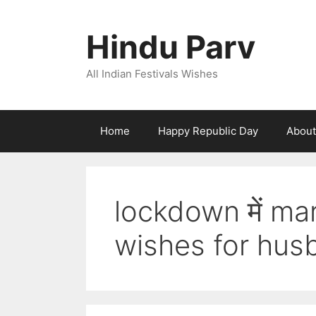
Skip
to
Hindu Parv
content
All Indian Festivals Wishes
Home
Happy Republic Day
About
lockdown में ma
wishes for hus