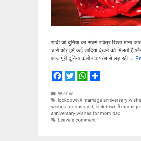
शादी जो दुनिया का सबसे पवित्र रिश्ता माना जात
चारो ओर हमें कई शादियां देखने को मिलती हैं और
आज पूरी दुनिया कोरोनावायरस से लड़ रही …
R
F
T
W
S
a
w
h
h
Categories
Wishes
Tags
lockdown में marriage anniversary wish
c
i
a
a
wishes for husband
,
lockdown में marriage
e
t
t
r
anniversary wishes for mom dad
Leave a comment
b
t
s
e
o
e
A