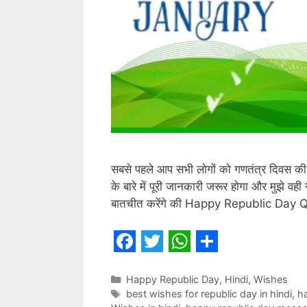
सबसे पहले आप सभी लोगों को गणतंत्र दिवस की 
के बारे में पूरी जानकारी जरूर होगा और मुझे वह
बातचीत करेंगे की Happy Republic Day 
F
T
W
S
a
w
h
h
Categories
Happy Republic Day
,
Hindi
,
Wishes
Tags
best wishes for republic day in hindi
,
ha
c
i
a
a