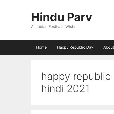
Skip
to
Hindu Parv
content
All Indian Festivals Wishes
Home
Happy Republic Day
About
happy republic
hindi 2021