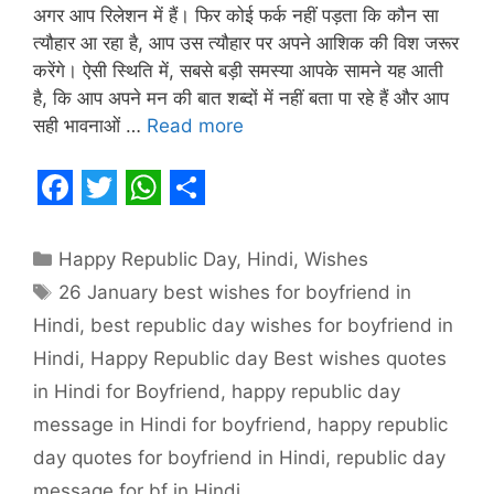
अगर आप रिलेशन में हैं। फिर कोई फर्क नहीं पड़ता कि कौन सा
त्यौहार आ रहा है, आप उस त्यौहार पर अपने आशिक की विश जरूर
करेंगे। ऐसी स्थिति में, सबसे बड़ी समस्या आपके सामने यह आती
है, कि आप अपने मन की बात शब्दों में नहीं बता पा रहे हैं और आप
सही भावनाओं …
Read more
F
T
W
S
a
w
h
h
Categories
Happy Republic Day
,
Hindi
,
Wishes
c
i
a
a
Tags
26 January best wishes for boyfriend in
e
t
t
r
Hindi
,
best republic day wishes for boyfriend in
b
t
s
e
Hindi
,
Happy Republic day Best wishes quotes
o
e
A
in Hindi for Boyfriend
,
happy republic day
o
r
p
message in Hindi for boyfriend
,
happy republic
day quotes for boyfriend in Hindi
,
republic day
k
p
message for bf in Hindi