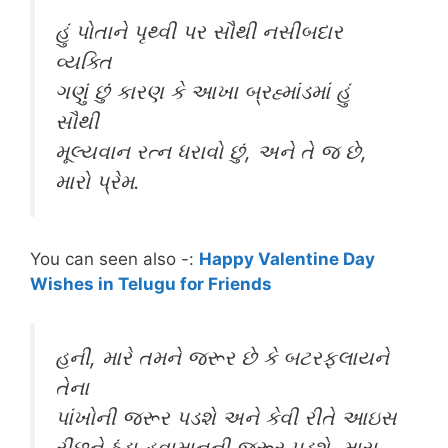
હું પોતાને પૃથ્વી પર સૌથી નસીબદાર
વ્યક્તિ
ગણું છું કારણ કે આખા બ્રહ્માંડમાં હું
સૌથી
મૂલ્યવાન રત્ન ધરાવો છું, અને તે જ છે,
મારો પ્રેમ.
You can seen also -:
Happy Valentine Day
Wishes in Telugu for Friends
હની, મારે તમને જરૂર છે કે બટરફ્લાયને
તેના
પાંખોની જરૂર પડશે અને કેવી રીતે આઇસ
રીંછને ઠંડા હવામાનની જરૂર પડશે. મારા