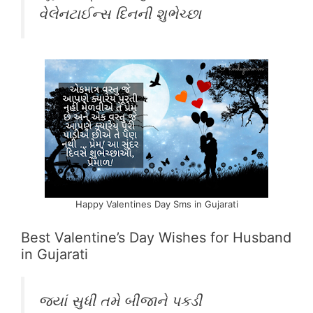
વેલેનટાઈન્સ દિનની શુભેચ્છા
Happy Valentines Day Sms in Gujarati
Best Valentine’s Day Wishes for Husband
in Gujarati
જ્યાં સુધી તમે બીજાને પકડી