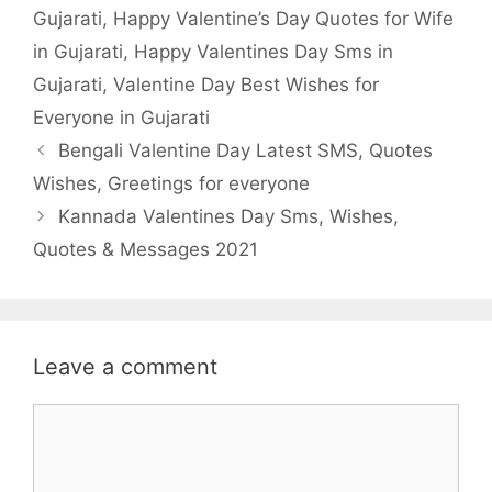
b
t
s
e
Gujarati
,
Happy Valentine’s Day Quotes for Wife
o
e
A
in Gujarati
,
Happy Valentines Day Sms in
o
r
p
Gujarati
,
Valentine Day Best Wishes for
k
p
Everyone in Gujarati
Bengali Valentine Day Latest SMS, Quotes
Wishes, Greetings for everyone
Kannada Valentines Day Sms, Wishes,
Quotes & Messages 2021
Leave a comment
Comment