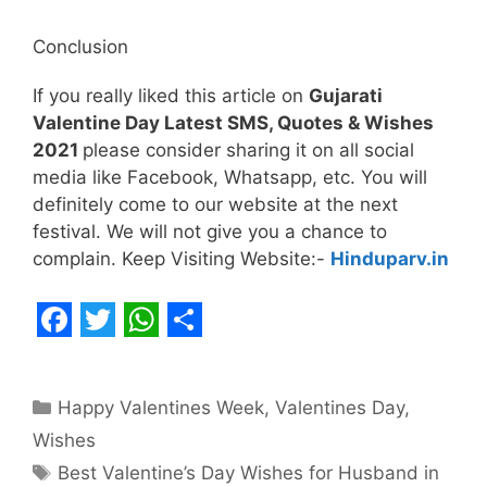
Conclusion
If you really liked this article on
Gujarati
Valentine Day Latest SMS, Quotes & Wishes
2021
please consider sharing it on all social
media like Facebook, Whatsapp, etc. You will
definitely come to our website at the next
festival. We will not give you a chance to
complain. Keep Visiting Website:-
Hinduparv.in
F
T
W
S
a
w
h
h
Categories
Happy Valentines Week
,
Valentines Day
,
c
i
a
a
Wishes
e
t
t
r
Tags
Best Valentine’s Day Wishes for Husband in