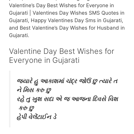
Valentine’s Day Best Wishes for Everyone in
Gujarati | Valentines Day Wishes SMS Quotes in
Gujarati, Happy Valentines Day Sms in Gujarati,
and Best Valentine’s Day Wishes for Husband in
Gujarati.
Valentine Day Best Wishes for
Everyone in Gujarati
જ્યારે
હુ
આકાશમાં
ચંદ્ર
જોઉં
છુ
ત્યારે
ત
ને
મિસ
કરુ
છુ
રહે
તુ
ખુશ
સદા
એ
જ
આજના
દિવસે
વિશ
કરુ
છુ
હેપી
વેલેંટાઈન
ડે