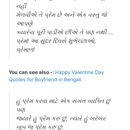
નહીં
મેળવીએ તે પ્રેમ છે અને એક વસ્તુ જે
આપણે
ક્યારેય પૂરી પાડીએ છીએ તે પણ નથી …
પ્રેમ! આ સુંદર દિવસે શુભેચ્છાઓ,
પ્રેમાળ!
You can see also -:
Happy Valentine Day
Quotes for Boyfriend in Bengali
હું પ્રેમ કરવા માટે એક સખત વ્યક્તિ છું
પણ
જ્યારે હું પ્રેમ કરું છું, ત્યારે હું ખરેખર
ખૂબ જ પ્રેમ કરું છું.