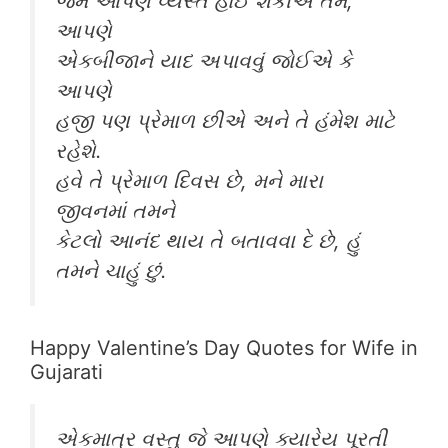
જેમ આપણે વ્યસ્ત હોઈ શકીએ તેમ,
આપણે
એકબીજાને યાદ અપાવવું જોઈએ કે
આપણે
હજી પણ પ્રેમાળ છીએ અને તે હંમેશ માટે
રહેશે.
હવે તે પ્રેમાળ દિવસ છે, મને મારા
જીવનમાં તમને
કેટલો આનંદ થાય તે બતાવવા દે છે, હું
તમને ચાહું છું.
Happy Valentine’s Day Quotes for Wife in
Gujarati
એકમાત્ર વસ્તુ જે આપણે ક્યારેય પૂરતી