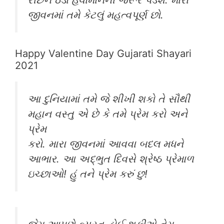
જીવનમાં તમે કેટલું મહત્વપૂર્ણ છો.
Happy Valentine Day Gujarati Shayari
2021
આ દુનિયામાં તમે જે શીખી શકો તે સૌથી
મહાન વસ્તુ એ છે કે તમે પ્રેમ કરો અને
પ્રેમ
કરો. મારા જીવનમાં આવવા બદલ મધને
આભાર. આ અદ્ભુત દિવસે શ્રેષ્ઠ પ્રેમાળ
ઇચ્છાઓ! હું તને પ્રેમ કરું છુ!