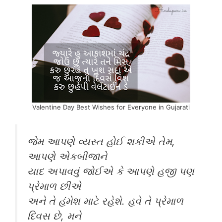
Valentine Day Best Wishes for Everyone in Gujarati
જેમ આપણે વ્યસ્ત હોઈ શકીએ તેમ,
આપણે એકબીજાને
યાદ અપાવવું જોઈએ કે આપણે હજી પણ
પ્રેમાળ છીએ
અને તે હંમેશ માટે રહેશે. હવે તે પ્રેમાળ
દિવસ છે, મને