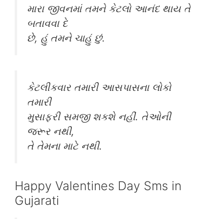
મારા જીવનમાં તમને કેટલો આનંદ થાય તે
બતાવવા દે
છે, હું તમને ચાહું છું.
કેટલીકવાર તમારી આસપાસના લોકો
તમારી
મુસાફરી સમજી શકશે નહીં. તેઓની
જરૂર નથી,
તે તેમના માટે નથી.
Happy Valentines Day Sms in
Gujarati