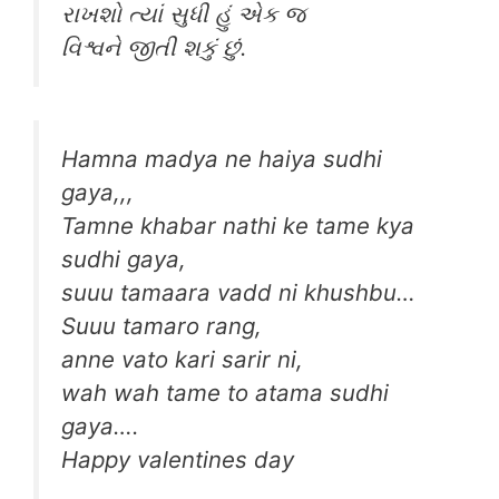
રાખશો ત્યાં સુધી હું એક જ
વિશ્વને જીતી શકું છું.
Hamna madya ne haiya sudhi
gaya,,,
Tamne khabar nathi ke tame kya
sudhi gaya,
suuu tamaara vadd ni khushbu…
Suuu tamaro rang,
anne vato kari sarir ni,
wah wah tame to atama sudhi
gaya….
Happy valentines day